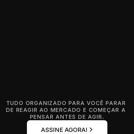
Formação Estruturada
Relat
Mais de 400 horas de conteúdo 
Para ent
multidisciplinar, do básico ao 
direção 
avançado, sem lacunas conceituais.
decisão
TUDO ORGANIZADO PARA VOCÊ PARAR 
DE REAGIR AO MERCADO E COMEÇAR A 
PENSAR ANTES DE AGIR.
ASSINE AGORA!