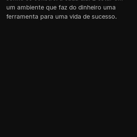
um ambiente que faz do dinheiro uma 
ferramenta para uma vida de sucesso.
// MEMBRO HÁ 1 ANO
// MEMB
“Com apenas 1 ano de INT, a minha 
“Após 6 m
carteira bateu recorde de dividendos 
consegui 
Assinei a FinDocs em 2021 e ano 
assinante
passado passei pela consultoria e 
Após 6 me
pasmem… Um ano depois carteira 
triplicar
batendo recorde de dividendo, 
sabendo q
drawdowns pequenos e ansioso para 
estou no 
chegar na independência financeira 
muito além
logo. Única página e conteúdo com 
mais com 