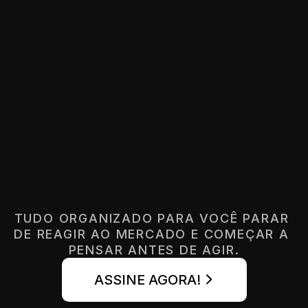
Formação Estruturada
Relat
Mais de 400 horas de conteúdo 
Para ent
multidisciplinar, do básico ao 
direção 
avançado, sem lacunas conceituais.
decisão
TUDO ORGANIZADO PARA VOCÊ PARAR 
DE REAGIR AO MERCADO E COMEÇAR A 
PENSAR ANTES DE AGIR.
ASSINE AGORA!